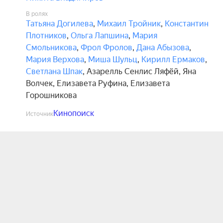
В ролях
Татьяна Догилева
,
Михаил Тройник
,
Константин
Плотников
,
Ольга Лапшина
,
Мария
Смольникова
,
Фрол Фролов
,
Дана Абызова
,
Мария Верхова
,
Миша Шульц
,
Кирилл Ермаков
,
Светлана Шпак
,
Азарелль Сенлис Ляфёй
,
Яна
Волчек
,
Елизавета Руфина
,
Елизавета
Горошникова
Кинопоиск
Источник