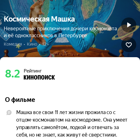
Космическая Машка
Невероятные приключения дочери космонавта
и её одноклассников в Петербурге
Комедия  •  Кино  •  12+
8.2
Рейтинг
О фильме
Машка все свои 11 лет жизни прожила со с 
отцом-космонавтом на космодроме. Она умеет 
управлять самолётом, лодкой и отвечать за 
себя, но не знает, как живут её сверстники. 