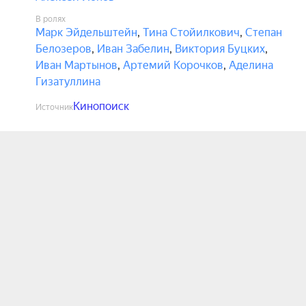
В ролях
Марк Эйдельштейн
,
Тина Стойилкович
,
Степан
Белозеров
,
Иван Забелин
,
Виктория Буцких
,
Иван Мартынов
,
Артемий Корочков
,
Аделина
Гизатуллина
Кинопоиск
Источник