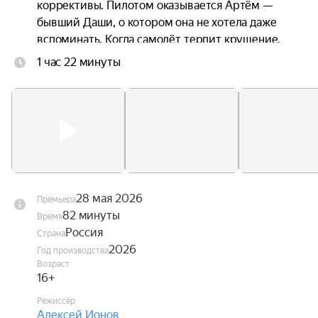
коррективы. Пилотом оказывается Артём — 
бывший Даши, о котором она не хотела даже 
вспоминать. Когда самолёт терпит крушение, 
троим приходится прыгать без подготовки. 
1 час 22 минуты
Стропы путаются. Они чудом остаются в живых 
— но оказываются подвешены над горной 
пропастью посреди бушующих лесных пожаров. 
Даша оказывается между двумя мужчинами, с 
каждым из которых связана её жизнь. Один — 
настоящее. Другой — незажившее прошлое.
28 мая 2026
Премьера
82 минуты
Время
Россия
Страна
2026
Год производства
Возраст
16+
Режиссёр
Алексей Ионов