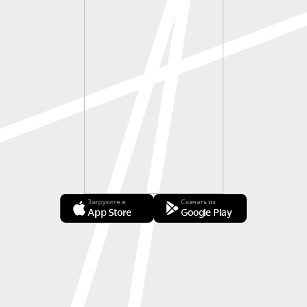
Загрузите в
Скачать из
App Store
Google Play