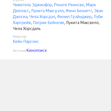
В ролях
Чиветель Эджиофор
,
Ренате Реинсве
,
Марк
Дюпласс
,
Лукита Максуэлл
,
Финн Беннетт
,
Эван
Джогиа
,
Чела Хорсдэл
,
Филип Грэйнджер
,
Тоби
Харгрейв
,
Патрик Бейнхэм
,
Лукита Максвелл
,
Чела Хорсдаль
Режиссёр
Кейн Парсонс
Кинопоиск
Источник