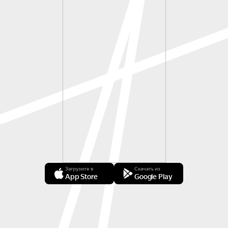
Загрузите в
Скачать из
App Store
Google Play