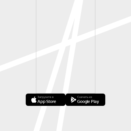
Загрузите в
Скачать из
App Store
Google Play