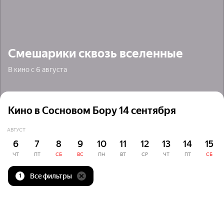
Смешарики сквозь вселенные
В кино с 6 августа
Кино в Сосновом Бору 14 сентября
АВГУСТ
6
7
8
9
10
11
12
13
14
15
ЧТ
ПТ
СБ
ВС
ПН
ВТ
СР
ЧТ
ПТ
СБ
Все фильтры
1