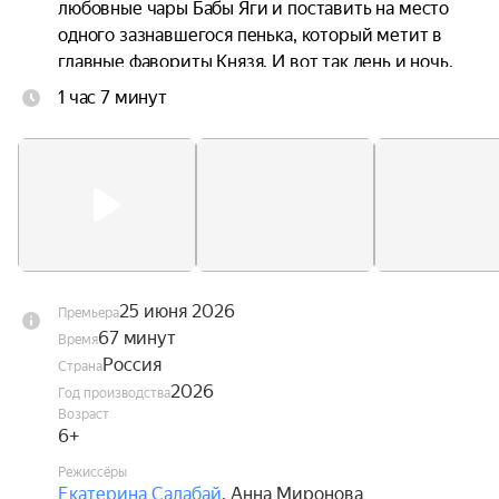
любовные чары Бабы Яги и поставить на место 
одного зазнавшегося пенька, который метит в 
главные фавориты Князя. И вот так день и ночь, 
без отдыха и сна несут они на своих плечах 
1 час 7 минут
целый город со всеми его жителями. Причём, в 
самом прямом смысле. Главное, чтобы не 
уронили.
25 июня 2026
Премьера
67 минут
Время
Россия
Страна
2026
Год производства
Возраст
6+
Режиссёры
Екатерина Салабай
,
Анна Миронова