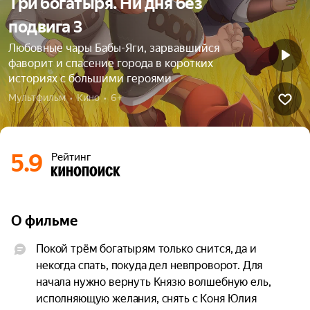
Три богатыря. Ни дня без
подвига 3
Любовные чары Бабы-Яги, зарвавшийся
фаворит и спасение города в коротких
историях с большими героями
Мультфильм  •  Кино  •  6+
5.9
Рейтинг
О фильме
Покой трём богатырям только снится, да и 
некогда спать, покуда дел невпроворот. Для 
начала нужно вернуть Князю волшебную ель, 
исполняющую желания, снять с Коня Юлия 