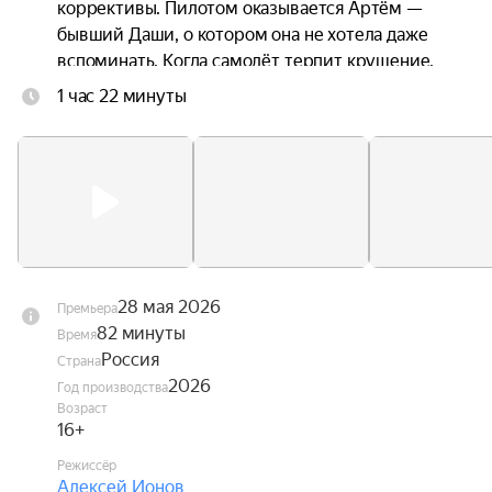
коррективы. Пилотом оказывается Артём — 
бывший Даши, о котором она не хотела даже 
вспоминать. Когда самолёт терпит крушение, 
троим приходится прыгать без подготовки. 
1 час 22 минуты
Стропы путаются. Они чудом остаются в живых 
— но оказываются подвешены над горной 
пропастью посреди бушующих лесных пожаров. 
Даша оказывается между двумя мужчинами, с 
каждым из которых связана её жизнь. Один — 
настоящее. Другой — незажившее прошлое.
28 мая 2026
Премьера
82 минуты
Время
Россия
Страна
2026
Год производства
Возраст
16+
Режиссёр
Алексей Ионов