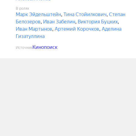
В ролях
Марк Эйдельштейн
,
Тина Стойилкович
,
Степан
Белозеров
,
Иван Забелин
,
Виктория Буцких
,
Иван Мартынов
,
Артемий Корочков
,
Аделина
Гизатуллина
Кинопоиск
Источник