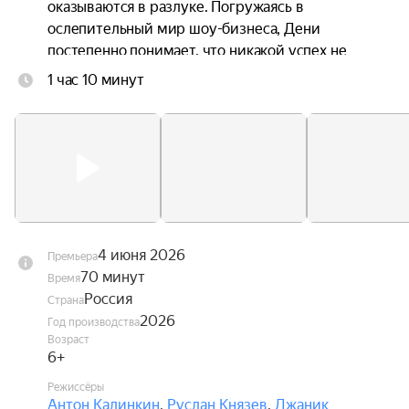
оказываются в разлуке. Погружаясь в 
ослепительный мир шоу-бизнеса, Дени 
постепенно понимает, что никакой успех не 
способен заменить семью, а искренность ценнее 
1 час 10 минут
любых контрактов. В это же время Андрей 
переживает кризис в отношениях с невестой, и 
именно Дени помогает ему заново поверить в 
любовь.
4 июня 2026
Премьера
70 минут
Время
Россия
Страна
2026
Год производства
Возраст
6+
Режиссёры
Антон Калинкин
,
Руслан Князев
,
Джаник