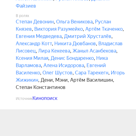
Файзиев
В ролях
Степан Девонин
,
Ольга Веникова
,
Руслан
Князев
,
Виктория Разумейко
,
Артём Ткаченко
,
Евгения Медведева
,
Дмитрий Хрусталёв
,
Александр Котт
,
Никита Дювбанов
,
Владислав
Лисовец
,
Лира Кекеева
,
Жаныл Асанбекова
,
Ксения Милая
,
Денис Бондаренко
,
Ника
Варламова
,
Алена Исидорова
,
Евгений
Василенко
,
Олег Шустов
,
Сара Тарекегн
,
Игорь
Жижикин
,
Дени
,
Мэни
,
Артём Василишин
,
Степан Константинов
Кинопоиск
Источник