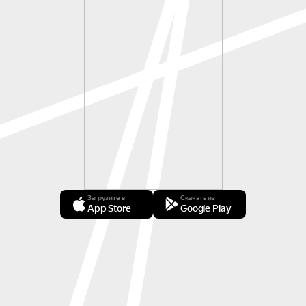
Загрузите в
Скачать из
App Store
Google Play