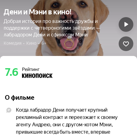
Дени и Мэни в кино!
Добрая история про важность дружбы и
поддержки с четвероногими звёздами —
лабрадором Дени и сфинксом Мэни
Комедия  •  Кино  •  6+
7.6
Рейтинг
О фильме
Когда лабрадор Дени получает крупный 
рекламный контракт и переезжает к своему 
агенту Андрею, они с другом-котом Мэни, 
привыкшие всегда быть вместе, впервые 