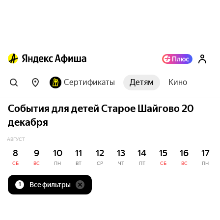
Сертификаты
Детям
Кино
События для детей Старое Шайгово 20
декабря
АВГУСТ
8
9
10
11
12
13
14
15
16
17
СБ
ВС
ПН
ВТ
СР
ЧТ
ПТ
СБ
ВС
ПН
Все фильтры
1