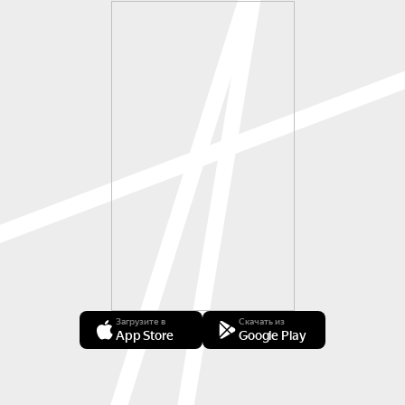
Загрузите в
Скачать из
App Store
Google Play