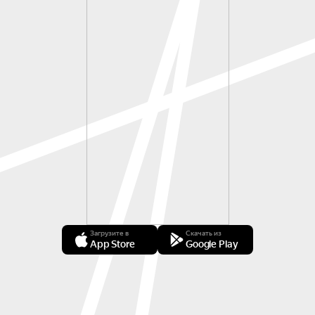
Загрузите в
Скачать из
App Store
Google Play