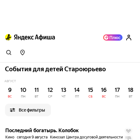
События для детей Староюрьево
АВГУСТ
9
10
11
12
13
14
15
16
17
18
ВС
ПН
ВТ
СР
ЧТ
ПТ
СБ
ВС
ПН
ВТ
Все фильтры
2.3
Последний богатырь. Колобок
Кино
сегодня 9 августа
Кинозал Центра досуговой деятельности