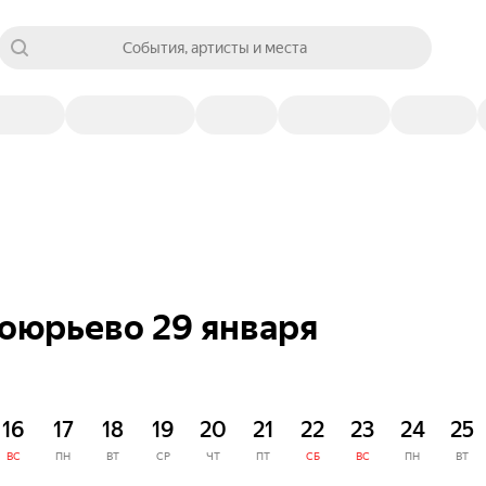
События, артисты и места
роюрьево 29 января
16
17
18
19
20
21
22
23
24
25
ВС
ПН
ВТ
СР
ЧТ
ПТ
СБ
ВС
ПН
ВТ