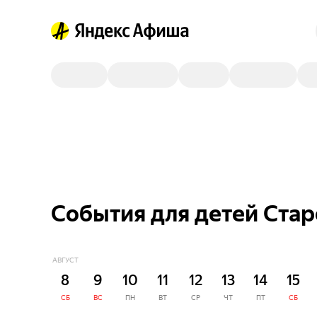
События для детей Ста
АВГУСТ
8
9
10
11
12
13
14
15
СБ
ВС
ПН
ВТ
СР
ЧТ
ПТ
СБ