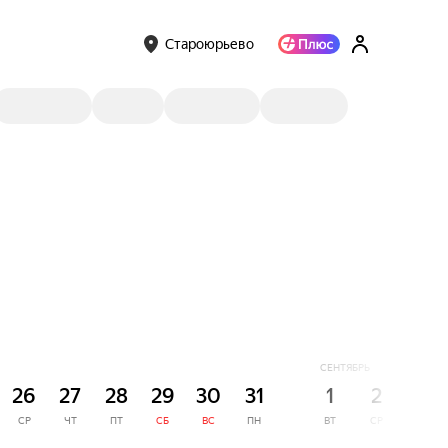
Староюрьево
СЕНТЯБРЬ
26
27
28
29
30
31
1
2
3
СР
ЧТ
ПТ
СБ
ВС
ПН
ВТ
СР
ЧТ