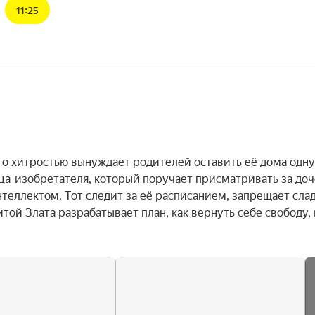
11:25
го хитростью вынуждает родителей оставить её дома одну 
тца-изобретателя, который поручает присматривать за доч
еллектом. Тот следит за её расписанием, запрещает слад
ой Злата разрабатывает план, как вернуть себе свободу, н