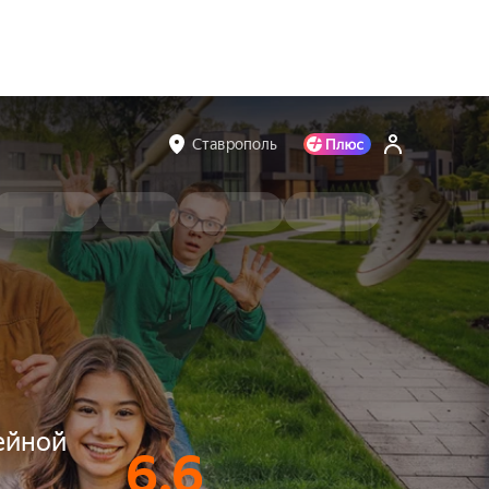
Ставрополь
ейной
6.6