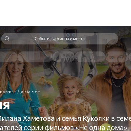
События, артисты и места
е кино
Детям
6+
ня
Милана Хаметова и семья Кукояки в сем
дателей серии фильмов «Не одна дома»