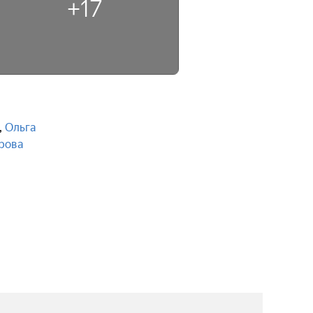
+17
,
Ольга
рова