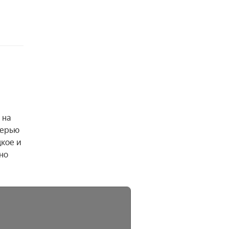
на 
ерью 
кое и 
о 