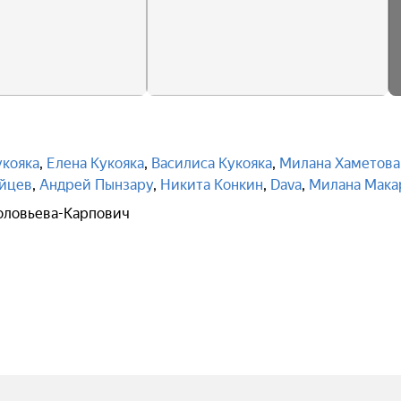
укояка
,
Елена Кукояка
,
Василиса Кукояка
,
Милана Хаметова
йцев
,
Андрей Пынзару
,
Никита Конкин
,
Dava
,
Милана Мака
оловьева-Карпович