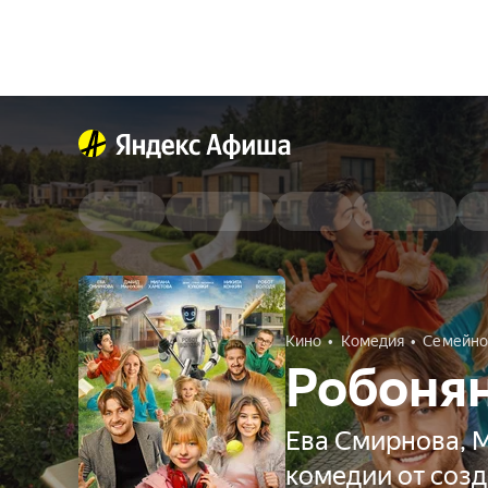
Кино
Комедия
Семейно
Робоня
Ева Смирнова, 
комедии от соз