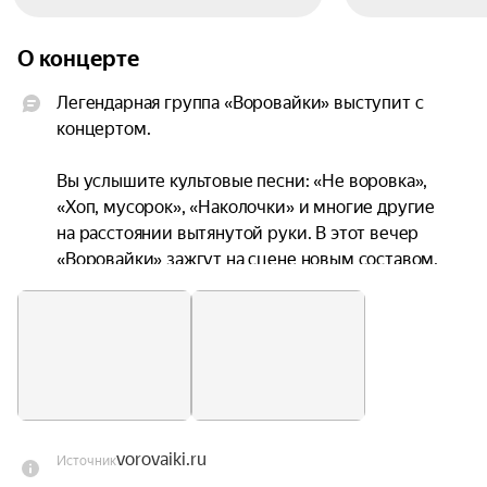
О концерте
Легендарная группа «Воровайки» выступит с 
концертом.

Вы услышите культовые песни: «Не воровка», 
«Хоп, мусорок», «Наколочки» и многие другие 
на расстоянии вытянутой руки. В этот вечер 
«Воровайки» зажгут на сцене новым составом, 
сохраняя всё тот же дух и исполняя любимые 
хиты.

Живое исполнение окунёт вас в мир настоящего 
шансона, где правила нарушают, а драйв и 
эмоции зашкаливают.
vorovaiki.ru
Источник