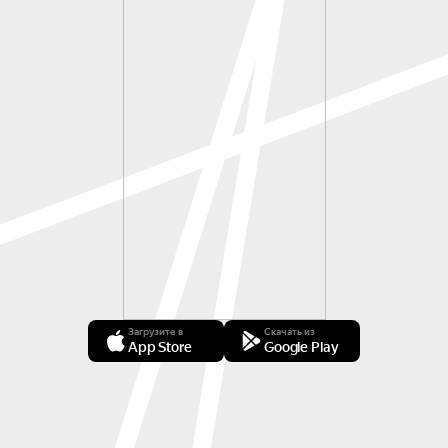
Загрузите в
Скачать из
App Store
Google Play