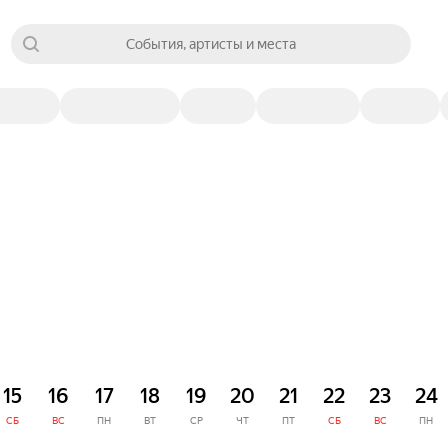
События, артисты и места
15
16
17
18
19
20
21
22
23
24
СБ
ВС
ПН
ВТ
СР
ЧТ
ПТ
СБ
ВС
ПН