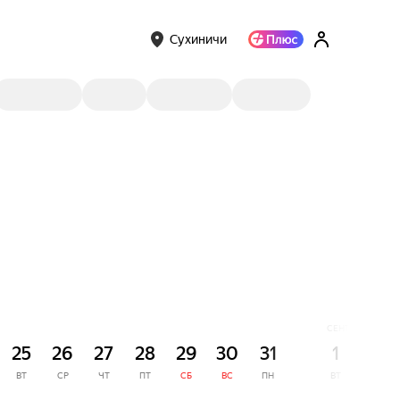
Сухиничи
СЕНТЯБРЬ
25
26
27
28
29
30
31
1
2
ВТ
СР
ЧТ
ПТ
СБ
ВС
ПН
ВТ
СР