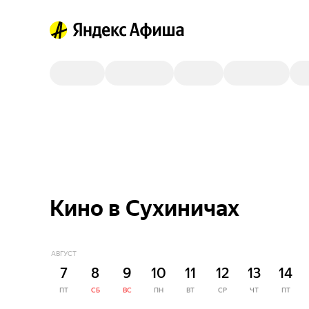
Кино в Сухиничах
АВГУСТ
7
8
9
10
11
12
13
14
ПТ
СБ
ВС
ПН
ВТ
СР
ЧТ
ПТ