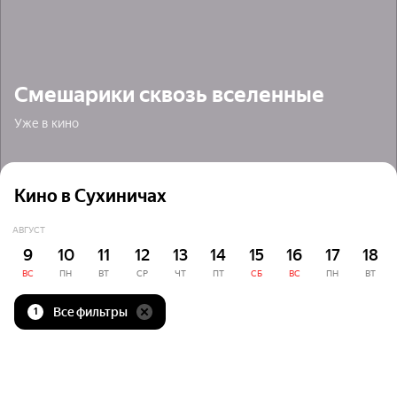
Смешарики сквозь вселенные
Уже в кино
Кино в Сухиничах
АВГУСТ
9
10
11
12
13
14
15
16
17
18
ВС
ПН
ВТ
СР
ЧТ
ПТ
СБ
ВС
ПН
ВТ
Все фильтры
1