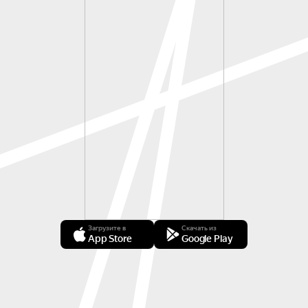
Загрузите в
Скачать из
App Store
Google Play