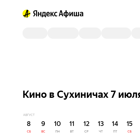
Кино в Сухиничах 7 июл
АВГУСТ
8
9
10
11
12
13
14
15
СБ
ВС
ПН
ВТ
СР
ЧТ
ПТ
СБ