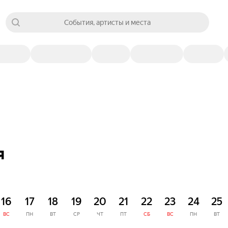
События, артисты и места
я
16
17
18
19
20
21
22
23
24
25
ВС
ПН
ВТ
СР
ЧТ
ПТ
СБ
ВС
ПН
ВТ