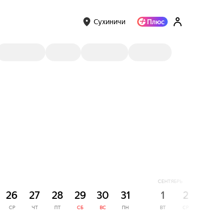
Сухиничи
СЕНТЯБРЬ
26
27
28
29
30
31
1
2
3
СР
ЧТ
ПТ
СБ
ВС
ПН
ВТ
СР
ЧТ