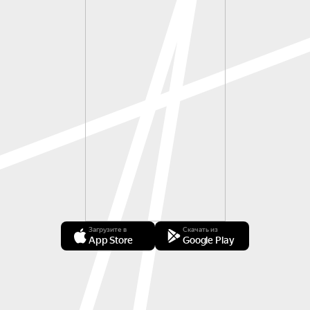
Загрузите в
Скачать из
App Store
Google Play