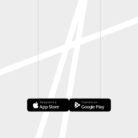
Загрузите в
Скачать из
App Store
Google Play