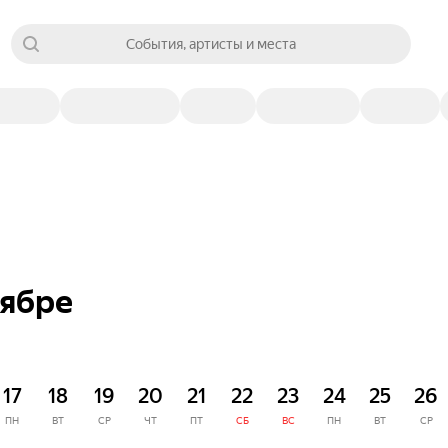
События, артисты и места
тябре
17
18
19
20
21
22
23
24
25
26
ПН
ВТ
СР
ЧТ
ПТ
СБ
ВС
ПН
ВТ
СР