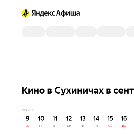
Кино в Сухиничах в сен
АВГУСТ
9
10
11
12
13
14
15
16
ВС
ПН
ВТ
СР
ЧТ
ПТ
СБ
ВС