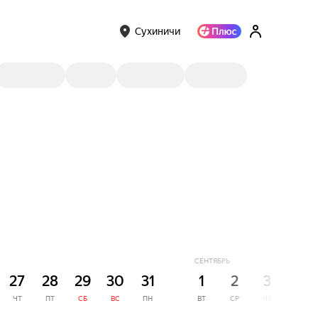
Сухиничи
СЕНТЯБРЬ
27
28
29
30
31
1
2
3
4
ЧТ
ПТ
СБ
ВС
ПН
ВТ
СР
ЧТ
ПТ