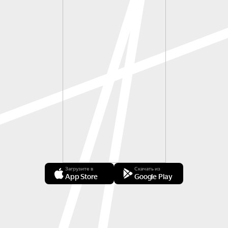
Загрузите в
Скачать из
App Store
Google Play