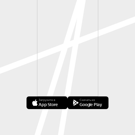
Загрузите в
Скачать из
App Store
Google Play