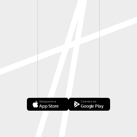
Загрузите в
Скачать из
App Store
Google Play