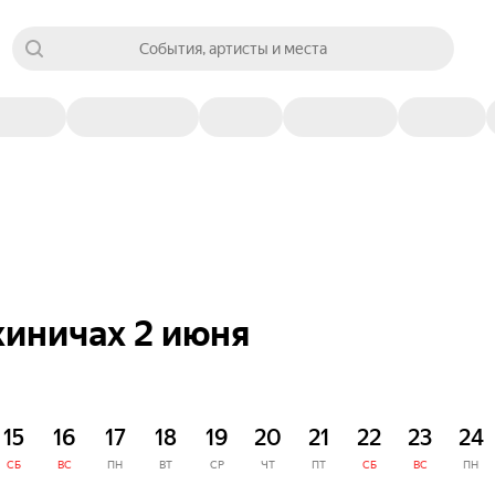
События, артисты и места
хиничах 2 июня
15
16
17
18
19
20
21
22
23
24
СБ
ВС
ПН
ВТ
СР
ЧТ
ПТ
СБ
ВС
ПН