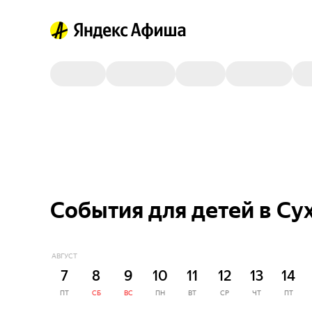
События для детей в Су
АВГУСТ
7
8
9
10
11
12
13
14
ПТ
СБ
ВС
ПН
ВТ
СР
ЧТ
ПТ