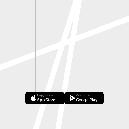
Загрузите в
Скачать из
App Store
Google Play