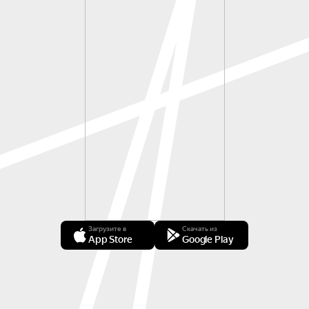
Загрузите в
Скачать из
App Store
Google Play