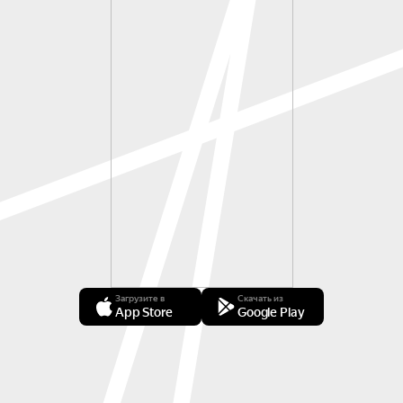
Загрузите в
Скачать из
App Store
Google Play