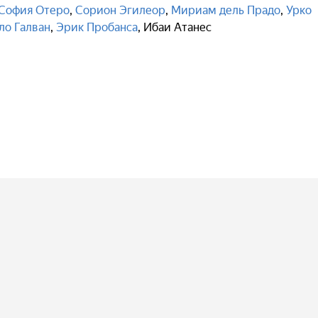
София Отеро
,
Сорион Эгилеор
,
Мириам дель Прадо
,
Урко
ло Галван
,
Эрик Пробанса
,
Ибаи Атанес