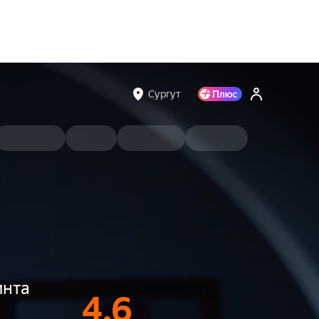
Сургут
инта
4.6