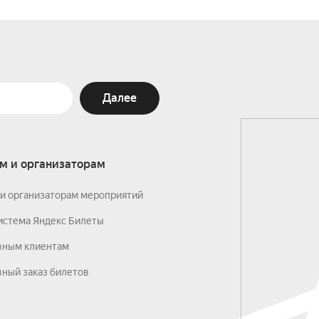
Далее
м и организаторам
и организаторам мероприятий
истема Яндекс Билеты
вным клиентам
ный заказ билетов