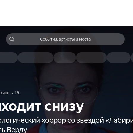
События, артисты и места
 кино
18+
ходит снизу
ологический хоррор со звездой «Лабир
ь Верду