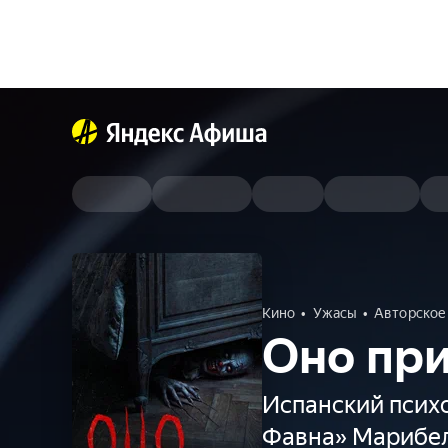
Кино
Ужасы
Авторское
Оно при
Испанский псих
Фавна» Марибел