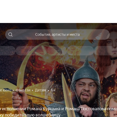
События, артисты и места
е кино
Фэнтези
Детям
6+
в исполнении Романа Курцына и Романа Постовалова пом
ку победить злую волшебницу