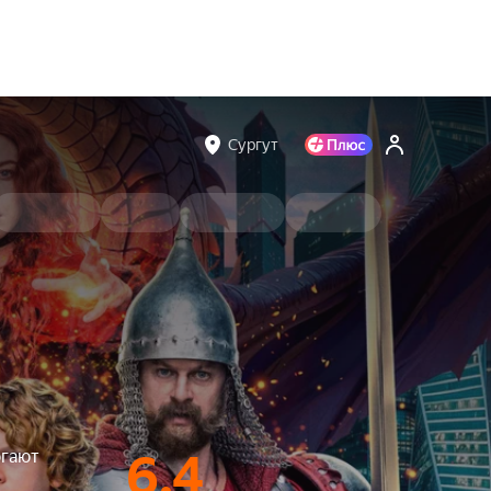
Сургут
огают
6.4