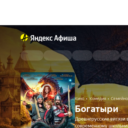
Кино
Комедия
Семейно
Богатыри
Древнерусские витязи 
современному школьни