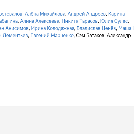
остовалов
,
Алёна Михайлова
,
Андрей Андреев
,
Карина
абалина
,
Алина Алексеева
,
Никита Тарасов
,
Юлия Сулес
,
ан Анисимов
,
Ирина Колодяжная
,
Владислав Ценёв
,
Маша 
н Дементьев
,
Евгений Марченко
,
Сэм Батаков
,
Александр