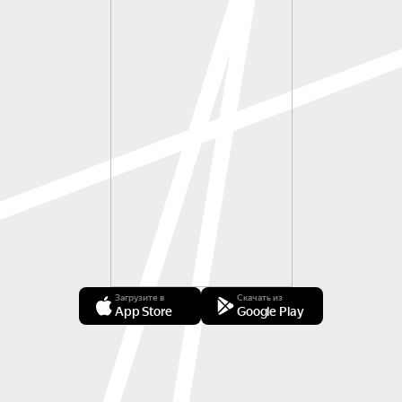
Загрузите в
Скачать из
App Store
Google Play