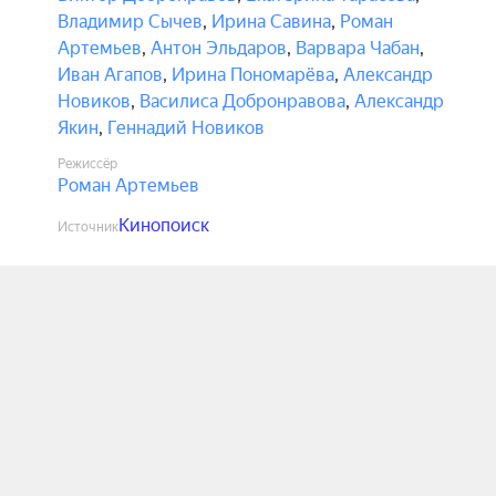
Владимир Сычев
,
Ирина Савина
,
Роман
Артемьев
,
Антон Эльдаров
,
Варвара Чабан
,
Иван Агапов
,
Ирина Пономарёва
,
Александр
Новиков
,
Василиса Добронравова
,
Александр
Якин
,
Геннадий Новиков
Режиссёр
Роман Артемьев
Кинопоиск
Источник