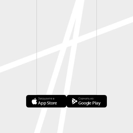
Загрузите в
Скачать из
App Store
Google Play