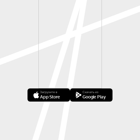
Загрузите в
Скачать из
App Store
Google Play