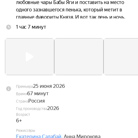
любовные чары Бабы Яги и поставить на место 
одного зазнавшегося пенька, который метит в 
главные фавориты Князя. И вот так день и ночь, 
без отдыха и сна несут они на своих плечах 
1 час 7 минут
целый город со всеми его жителями. Причём, в 
самом прямом смысле. Главное, чтобы не 
уронили.
25 июня 2026
Премьера
67 минут
Время
Россия
Страна
2026
Год производства
Возраст
6+
Режиссёры
Екатерина Салабай
,
Анна Миронова