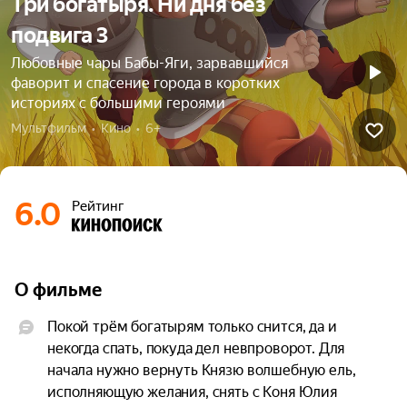
Три богатыря. Ни дня без
подвига 3
Любовные чары Бабы-Яги, зарвавшийся
фаворит и спасение города в коротких
историях с большими героями
Мультфильм  •  Кино  •  6+
6.0
Рейтинг
О фильме
Покой трём богатырям только снится, да и 
некогда спать, покуда дел невпроворот. Для 
начала нужно вернуть Князю волшебную ель, 
исполняющую желания, снять с Коня Юлия 