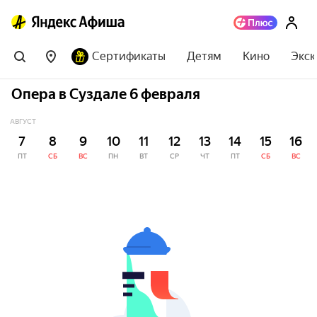
Сертификаты
Детям
Кино
Экск
Опера в Суздале 6 февраля
АВГУСТ
7
8
9
10
11
12
13
14
15
16
ПТ
СБ
ВС
ПН
ВТ
СР
ЧТ
ПТ
СБ
ВС