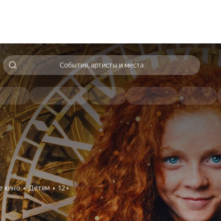
События, артисты и места
е кино
Детям
12+