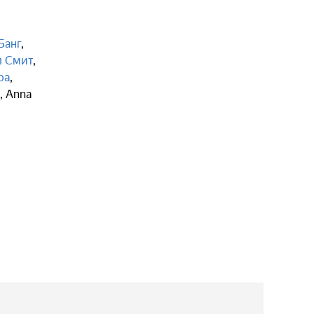
Банг
,
л Смит
,
ра
,
,
Anna