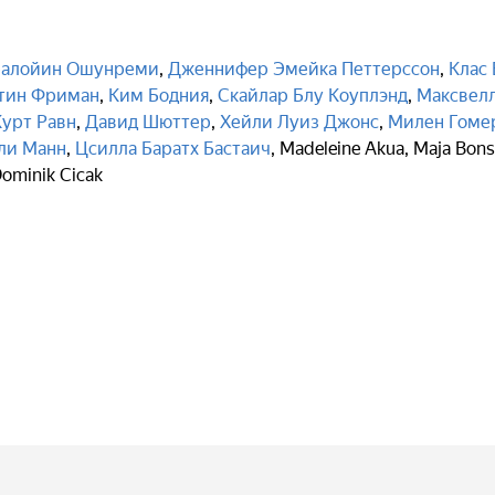
алойин Ошунреми
,
Дженнифер Эмейка Петтерссон
,
Клас 
тин Фриман
,
Ким Бодния
,
Скайлар Блу Коуплэнд
,
Максвел
Курт Равн
,
Давид Шюттер
,
Хейли Луиз Джонс
,
Милен Гоме
ли Манн
,
Цсилла Баратх Бастаич
,
Madeleine Akua
,
Maja Bons
ominik Cicak