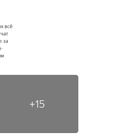
 всё 
чат 
 за 
й-
м 
+15