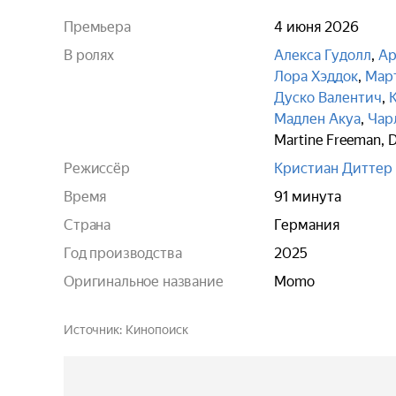
Премьера
4 июня 2026
В ролях
Алекса Гудолл
,
Ар
Лора Хэддок
,
Мар
Дуско Валентич
,
Мадлен Акуа
,
Чар
Martine Freeman
,
D
Режиссёр
Кристиан Диттер
Время
91 минута
Страна
Германия
Год производства
2025
Оригинальное название
Momo
Источник
Кинопоиск