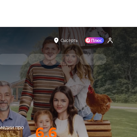
Сысерть
медии про
6.6