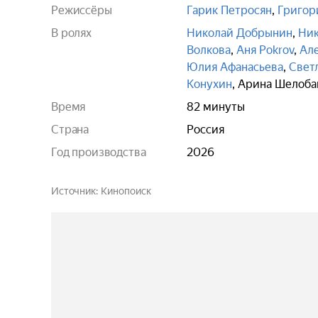
Режиссёры
Гарик Петросян
,
Григор
В ролях
Николай Добрынин
,
Ник
Волкова
,
Аня Pokrov
,
Ал
Юлия Афанасьева
,
Свет
Конухин
,
Арина Шелоба
Время
82 минуты
Страна
Россия
Год производства
2026
Источник
Кинопоиск