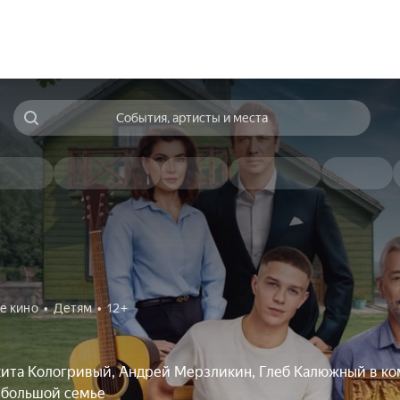
События, артисты и места
е кино
Детям
12+
ита Кологривый, Андрей Мерзликин, Глеб Калюжный в ко
 большой семье