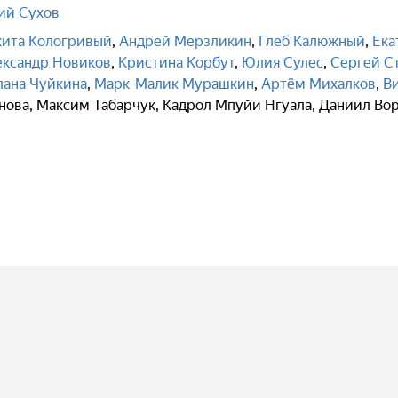
ий Сухов
ита Кологривый
,
Андрей Мерзликин
,
Глеб Калюжный
,
Ека
ександр Новиков
,
Кристина Корбут
,
Юлия Сулес
,
Сергей С
лана Чуйкина
,
Марк-Малик Мурашкин
,
Артём Михалков
,
В
нова
,
Максим Табарчук
,
Кадрол Мпуйи Нгуала
,
Даниил Во