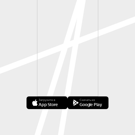
Загрузите в
Скачать из
App Store
Google Play