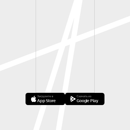
Загрузите в
Скачать из
App Store
Google Play