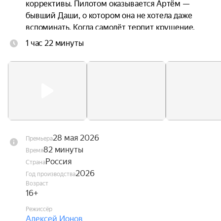
коррективы. Пилотом оказывается Артём — 
бывший Даши, о котором она не хотела даже 
вспоминать. Когда самолёт терпит крушение, 
троим приходится прыгать без подготовки. 
1 час 22 минуты
Стропы путаются. Они чудом остаются в живых 
— но оказываются подвешены над горной 
пропастью посреди бушующих лесных пожаров. 
Даша оказывается между двумя мужчинами, с 
каждым из которых связана её жизнь. Один — 
настоящее. Другой — незажившее прошлое.
28 мая 2026
Премьера
82 минуты
Время
Россия
Страна
2026
Год производства
Возраст
16+
Режиссёр
Алексей Ионов