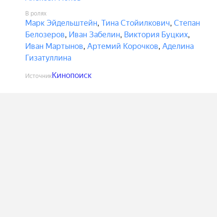
В ролях
Марк Эйдельштейн
,
Тина Стойилкович
,
Степан
Белозеров
,
Иван Забелин
,
Виктория Буцких
,
Иван Мартынов
,
Артемий Корочков
,
Аделина
Гизатуллина
Кинопоиск
Источник