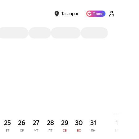
Таганрог
СЕНТЯБРЬ
25
26
27
28
29
30
31
1
2
ВТ
СР
ЧТ
ПТ
СБ
ВС
ПН
ВТ
СР