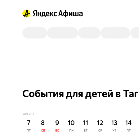
События для детей в Та
АВГУСТ
7
8
9
10
11
12
13
14
ПТ
СБ
ВС
ПН
ВТ
СР
ЧТ
ПТ