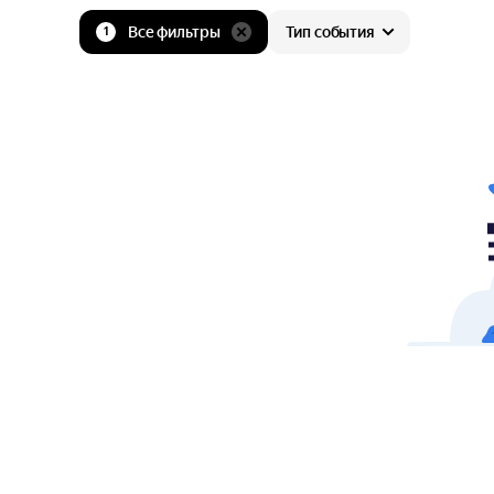
Все фильтры
Тип события
1