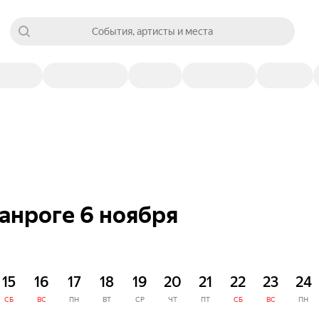
События, артисты и места
ганроге 6 ноября
15
16
17
18
19
20
21
22
23
24
СБ
ВС
ПН
ВТ
СР
ЧТ
ПТ
СБ
ВС
ПН