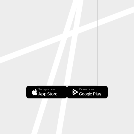
Загрузите в
Скачать из
App Store
Google Play