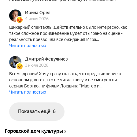
Спектакль «Мастер и Маргарита» уже 20 лет 
Ирина Орел
радует зрителей и заслужил репутацию самого 
4 июля 2026
популярного в странах СНГ и за рубежом. Он 
Шикарный спектакль! Действительно было интересно, как
стал подлинным шедевром искусства театра 
такое сложное произведение будет отыграно на сцене -
двадцать первого века.

реальность превзошла все ожидания! Игра…
Читать полностью
В состав исполнителей могут быть внесены 
изменения без дополнительного уведомления.

Дмитрий Федуличев
3 июля 2026
Продолжительность : 2 часа 20 минут с учетом 1 
Всем здравия! Хочу сразу сказать, что представление в
антракта.
основном для тех, кто не читал книгу и не смотрел ни
сериал Бортко, ни фильм Локшина "Мастер и…
Читать полностью
Показать ещё
6
Городской дом культуры