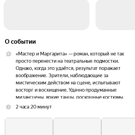
О событии
«Мастер и Маргарита» — роман, который не так 
просто перенести на театральные подмостки. 
Однако, когда это удаётся, результат поражает 
воображение. Зрители, наблюдающие за 
мистическим действом на сцене, испытывают 
восторг и восхищение. Удачно продуманные 
мизансцены, яркие танцы, роскошные костюмы, 
мастерство художника по свету и блестящая 
2 часа 20 минут
игра актёров превращают спектакль в 
настоящее волшебство.

Театральная версия романа Булгакова не 