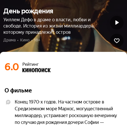
День рождения
Уиллем Дефо в драме о власти, любви и
свободе. История из жизни миллиардера,
которому принадлежит остров
Драма  •  Кино  •  18+
6.0
Рейтинг
О фильме
Конец 1970-х годов. На частном острове в 
Средиземном море Маркос, могущественный 
миллиардер, устраивает роскошную вечеринку 
по случаю дня рождения дочери Софии — 