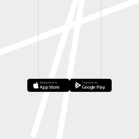
Загрузите в
Скачать из
App Store
Google Play