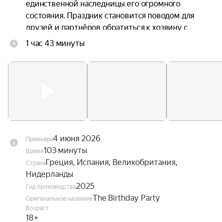
единственной наследницы его огромного 
состояния. Праздник становится поводом для 
друзей и партнёров обратиться к хозяину с 
просьбами и решить за его счёт свои проблемы. 
1 час 43 минуты
Но и сам Маркос готовится к важному решению, 
которое должно определить будущее дочери. 
Однако у Софии есть своя тайна и своя цель. И 
когда ночь становится всё более шумной и 
безудержной, семейный конфликт выходит на 
поверхность.
4 июня 2026
Премьера
103 минуты
Время
Греция, Испания, Великобритания,
Страна
Нидерланды
2025
Год производства
The Birthday Party
Оригинальное название
Возраст
18+