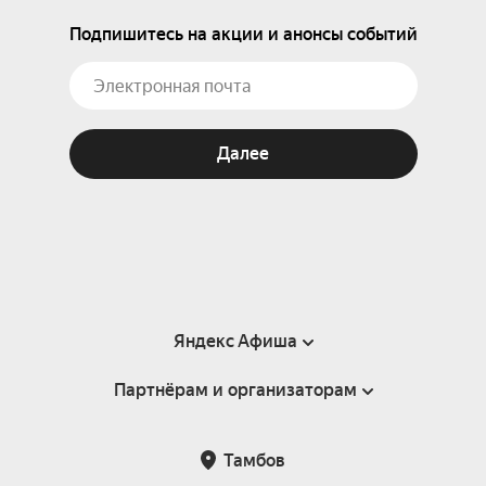
Подпишитесь на акции и анонсы событий
Далее
Яндекс Афиша
Партнёрам и организаторам
Справка
Пользовательское соглашение
Партнёрам и организаторам мероприятий
Тамбов
Подарочные сертификаты
Билетная система Яндекс Билеты