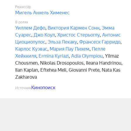
Режиссёр
Мигель Анхель Хименес
В ролях
Уиллем Дефо
,
Виктория Кармен Сонн
,
Эмма
Суарес
,
Джо Коул
,
Христос Стерьоглу
,
Антонис
Циоциопулос
,
Эльза Лекаку
,
Франсеск Гарридо
,
Карлос Куэвас
,
Мария Пау Пихем
,
Пелле
Хейккиля
,
Ermina Kyriazi
,
Adia Olympiou
,
Yilmaz
Chousmen
,
Nikolas Drosopoulos
,
Ileana Handrinou
,
Ilan Kaplan
,
Eftehea Meli
,
Giovanni Prete
,
Nata Kas
Zakharova
Кинопоиск
Источник