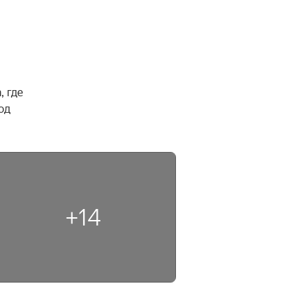
 где 
д 
+14