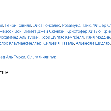
ол
,
Генри Кавилл
,
Эйса Гонсалес
,
Розамунд Пайк
,
Фишер С
жейсон Вон
,
Эммет Джей Скэнлэн
,
Кристофер Хивью
,
Кри
Мохаммед Аль Турки
,
Кори Дуглас Кэмпбелл
,
Райя Мэддин
рлос Клаумансмёллер
,
Сильвия Наваль
,
Альвесам Шидгар
,
ед Аль Турки
,
Ольга Филипук
 США