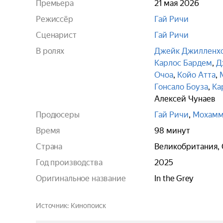
Премьера
21 мая 2026
Режиссёр
Гай Ричи
Сценарист
Гай Ричи
В ролях
Джейк Джилленх
Карлос Бардем
,
Д
Очоа
,
Койо Атта
,
Гонсало Боуза
,
Ка
Алексей Чунаев
Продюсеры
Гай Ричи
,
Мохамм
Время
98 минут
Страна
Великобритания,
Год производства
2025
Оригинальное название
In the Grey
Источник
Кинопоиск