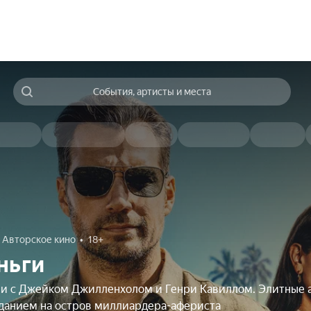
События, артисты и места
Авторское кино
18+
ньги
чи с Джейком Джилленхолом и Генри Кавиллом. Элитные 
аданием на остров миллиардера-афериста