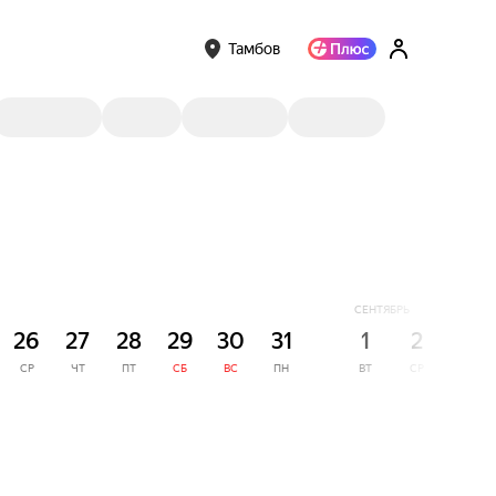
Тамбов
СЕНТЯБРЬ
26
27
28
29
30
31
1
2
3
СР
ЧТ
ПТ
СБ
ВС
ПН
ВТ
СР
ЧТ