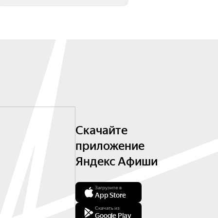
Скачайте
приложение
Яндекс Афиши
Загрузите в
App Store
Скачать из
Google Play