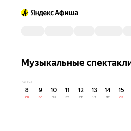
Музыкальные спектакли
АВГУСТ
8
9
10
11
12
13
14
15
СБ
ВС
ПН
ВТ
СР
ЧТ
ПТ
СБ