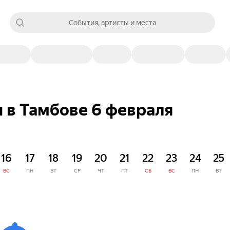
События, артисты и места
 в Тамбове 6 февраля
16
17
18
19
20
21
22
23
24
25
ВС
ПН
ВТ
СР
ЧТ
ПТ
СБ
ВС
ПН
ВТ