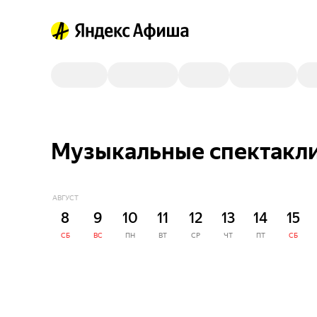
Музыкальные спектакли
АВГУСТ
8
9
10
11
12
13
14
15
СБ
ВС
ПН
ВТ
СР
ЧТ
ПТ
СБ