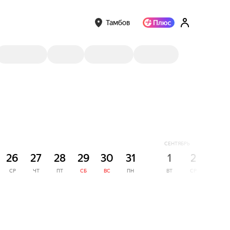
Тамбов
СЕНТЯБРЬ
26
27
28
29
30
31
1
2
3
СР
ЧТ
ПТ
СБ
ВС
ПН
ВТ
СР
ЧТ