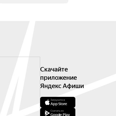
Скачайте
приложение
Яндекс Афиши
Загрузите в
App Store
Скачать из
Google Play