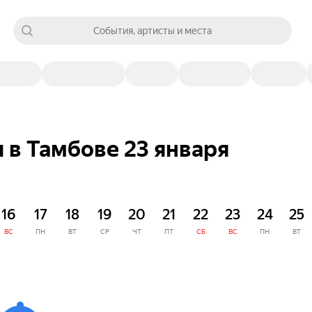
События, артисты и места
 в Тамбове 23 января
16
17
18
19
20
21
22
23
24
25
ВС
ПН
ВТ
СР
ЧТ
ПТ
СБ
ВС
ПН
ВТ