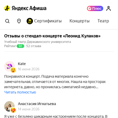
Сертификаты
Концерты
Театр
Отзывы о стендап-концерте «Леонид Кулаков»
Учебный театр Державинского университета
Рейтинг
9.1
52 отзыва
Kate
16 июня 2026
Понравился концерт. Подача материала конечно
замечательная, отличается от многих. Нашла на просторах
интернета, давно, но прониклась симпатией недавно…
Читать полностью
Анастасия Игнатьева
14 июня 2026
Я уже с безумно шикарным настроением после концерта. В