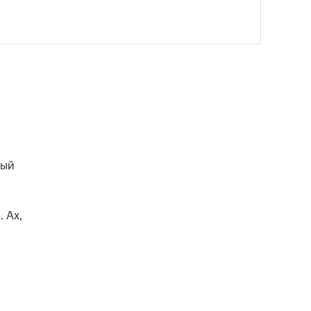
ый 
Ах, 