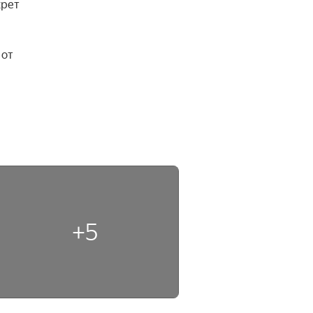
рет 
от 
+5