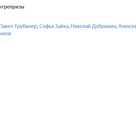
нтрепризы
Павел Трубинер
,
Софья Зайка
,
Николай Добрынин
,
Алексе
иков